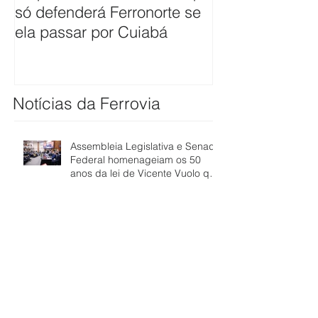
só defenderá Ferronorte se
avaliar pleito 
ela passar por Cuiabá
ferrovia até Cu
Notícias da Ferrovia
Assembleia Legislativa e Senado
Federal homenageiam os 50
anos da lei de Vicente Vuolo que
abriu caminho para a ferrovia
em Mato Grosso
Pivetta exige cumprimento de
contrato para ferrovia chegar a
Cuiabá