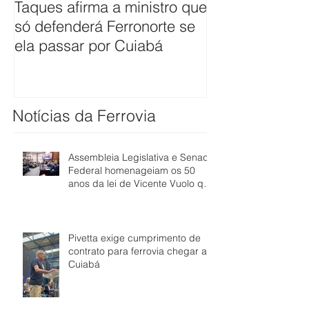
Taques afirma a ministro que
ANTT firma co
só defenderá Ferronorte se
avaliar pleito 
ela passar por Cuiabá
ferrovia até Cu
Notícias da Ferrovia
Assembleia Legislativa e Senado
Federal homenageiam os 50
anos da lei de Vicente Vuolo que
abriu caminho para a ferrovia
em Mato Grosso
Pivetta exige cumprimento de
contrato para ferrovia chegar a
Cuiabá