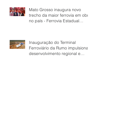
Mato Grosso inaugura novo
trecho da maior ferrovia em obra
no país - Ferrovia Estadual
Senador Vuolo
Inauguração do Terminal
Ferroviário da Rumo impulsiona
desenvolvimento regional e
fortalece economia de Dom
Aquino
Ferrovia chegará a Cuiabá, mas
capital precisa “se preparar”
para aproveitar a virada, diz
Vuolo
Fórum descarta transferir
terminal ferroviário para
Leverger após nova lei de divisa