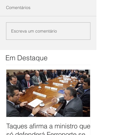
Comentários
Escreva um comentário
Em Destaque
Taques afirma a ministro que
ANTT firma co
só defenderá Ferronorte se
avaliar pleito 