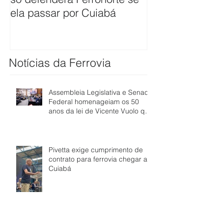
ela passar por Cuiabá
ferrovia até Cu
Notícias da Ferrovia
Assembleia Legislativa e Senado
Federal homenageiam os 50
anos da lei de Vicente Vuolo que
abriu caminho para a ferrovia
em Mato Grosso
Pivetta exige cumprimento de
contrato para ferrovia chegar a
Cuiabá