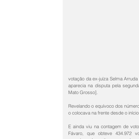
votação da ex-juíza Selma Arruda
aparecia na disputa pela segund
Mato Grosso].
Revelando o equívoco dos números
o colocava na frente desde o iníc
E ainda viu na contagem de voto
Fávaro, que obteve 434.972 vo