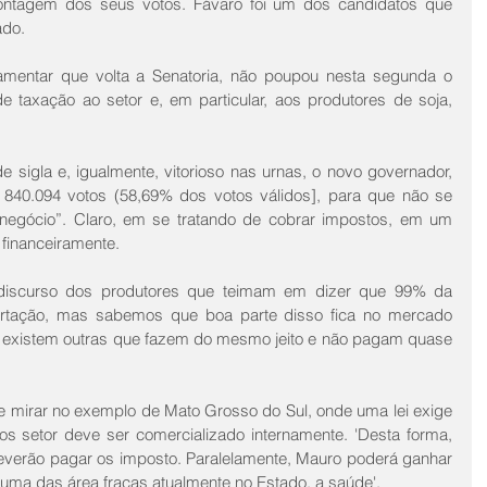
ntagem dos seus votos. Fávaro foi um dos candidatos que 
ado.
amentar que volta a Senatoria, não poupou nesta segunda o 
e taxação ao setor e, em particular, aos produtores de soja, 
 sigla e, igualmente, vitorioso nas urnas, o novo governador, 
40.094 votos (58,69% dos votos válidos], para que não se 
negócio”. Claro, em se tratando de cobrar impostos, em um 
financeiramente.
discurso dos produtores que teimam em dizer que 99% da 
rtação, mas sabemos que boa parte disso fica no mercado 
e, existem outras que fazem do mesmo jeito e não pagam quase 
mirar no exemplo de Mato Grosso do Sul, onde uma lei exige 
 setor deve ser comercializado internamente. 'Desta forma, 
erão pagar os imposto. Paralelamente, Mauro poderá ganhar 
a uma das área fracas atualmente no Estado, a saúde'.