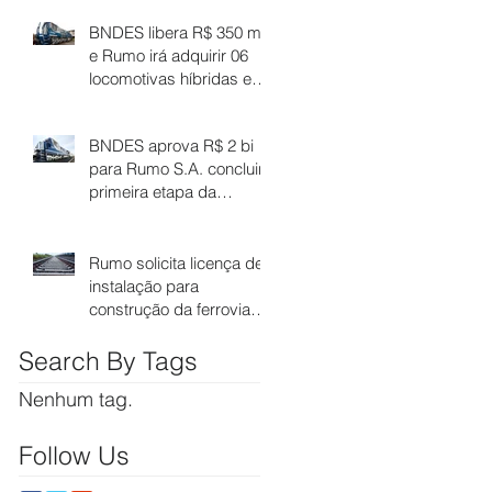
Leverger
BNDES libera R$ 350 mi,
e Rumo irá adquirir 06
locomotivas híbridas e
160 vagões-tanque
BNDES aprova R$ 2 bi
para Rumo S.A. concluir
primeira etapa da
Ferrovia Estadual
Senador Vuolo
Rumo solicita licença de
instalação para
construção da ferrovia
até Cuiabá
Search By Tags
Nenhum tag.
Follow Us