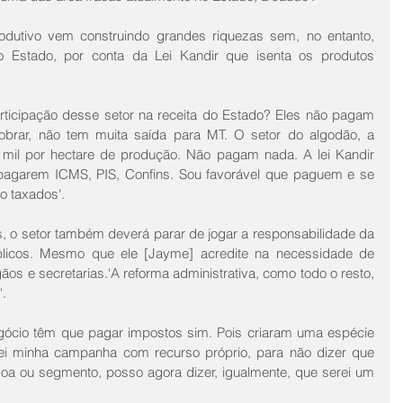
dutivo vem construindo grandes riquezas sem, no entanto, 
o Estado, por conta da Lei Kandir que isenta os produtos 
ticipação desse setor na receita do Estado? Eles não pagam 
brar, não tem muita saída para MT. O setor do algodão, a 
il por hectare de produção. Não pagam nada. A lei Kandir 
e pagarem ICMS, PIS, Confins. Sou favorável que paguem e se 
 taxados'.
, o setor também deverá parar de jogar a responsabilidade da 
blicos. Mesmo que ele [Jayme] acredite na necessidade de 
os e secretarias.'A reforma administrativa, como todo o resto, 
'.
gócio têm que pagar impostos sim. Pois criaram uma espécie 
zei minha campanha com recurso próprio, para não dizer que 
oa ou segmento, posso agora dizer, igualmente, que serei um 