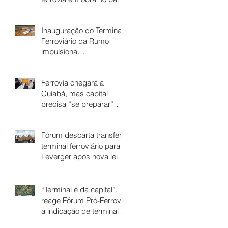
- Ferrovia Estadual
Senador Vuolo
Inauguração do Terminal
Ferroviário da Rumo
impulsiona
desenvolvimento regional
e fortalece economia de
Ferrovia chegará a
Dom Aquino
Cuiabá, mas capital
precisa “se preparar”
para aproveitar a virada,
diz Vuolo
Fórum descarta transferir
terminal ferroviário para
Leverger após nova lei
de divisa
“Terminal é da capital”,
reage Fórum Pró-Ferrovia
a indicação de terminal
em Santo Antônio de