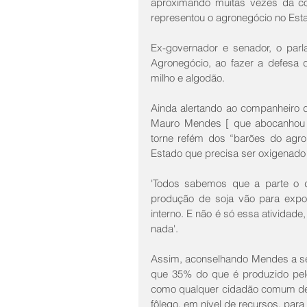
aproximando muitas vezes da co
representou o agronegócio no Est
Ex-governador e senador, o parl
Agronegócio, ao fazer a defesa d
milho e algodão. 
Ainda alertando ao companheiro de
Mauro Mendes [ que abocanhou 8
torne refém dos “barões do agro
Estado que precisa ser oxigenado 
'Todos sabemos que a parte o 
produção de soja vão para expo
interno. E não é só essa atividad
nada'.
Assim, aconselhando Mendes a se 
que 35% do que é produzido pelos
como qualquer cidadão comum dev
fôlego, em nível de recursos, par