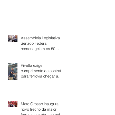
Assembleia Legislativa e
Senado Federal
homenageiam os 50
anos da lei de Vicente
Vuolo que abriu caminho
para a ferrovia em Mato
Pivetta exige
Grosso
cumprimento de contrato
para ferrovia chegar a
Cuiabá
Mato Grosso inaugura
novo trecho da maior
ferrovia em obra no país