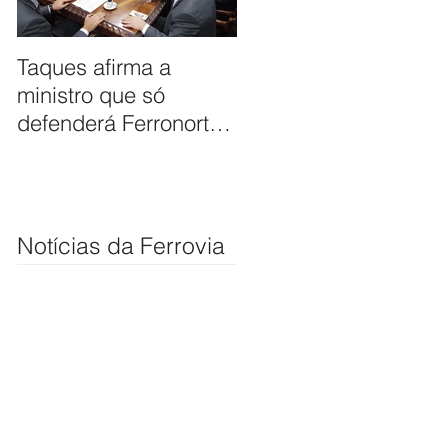
Taques afirma a
ANTT firma
ministro que só
compromisso de
defenderá Ferronorte
avaliar pleito de
se ela passar por
extensão de ferrovia
Cuiabá
até Cuiabá
Notícias da Ferrovia