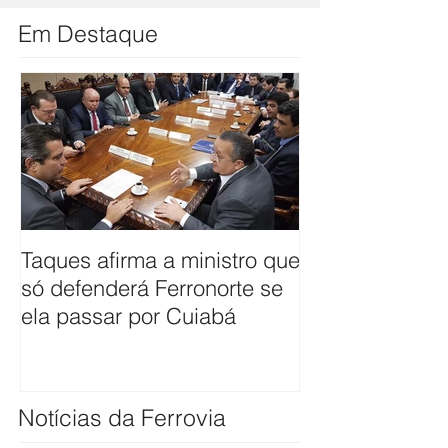
Em Destaque
Taques afirma a ministro que
ANTT firma co
só defenderá Ferronorte se
avaliar pleito 
ela passar por Cuiabá
ferrovia até Cu
Notícias da Ferrovia