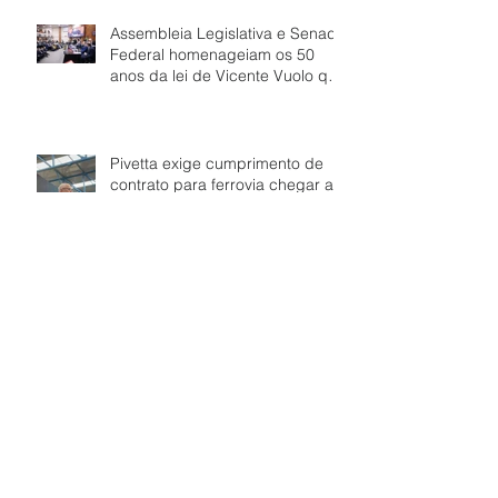
Assembleia Legislativa e Senado
Federal homenageiam os 50
anos da lei de Vicente Vuolo que
abriu caminho para a ferrovia
em Mato Grosso
Pivetta exige cumprimento de
contrato para ferrovia chegar a
Cuiabá
Mato Grosso inaugura novo
trecho da maior ferrovia em obra
no país - Ferrovia Estadual
Senador Vuolo
Inauguração do Terminal