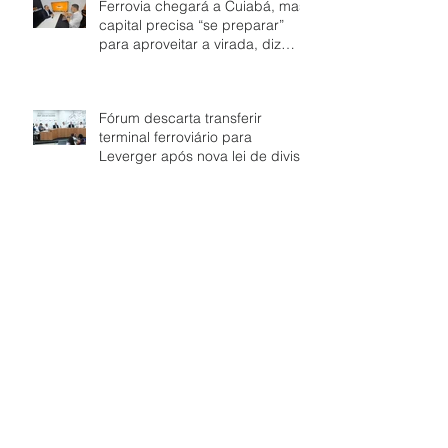
Ferrovia chegará a Cuiabá, mas
capital precisa “se preparar”
para aproveitar a virada, diz
Vuolo
Fórum descarta transferir
terminal ferroviário para
Leverger após nova lei de divisa
“Terminal é da capital”, reage
Fórum Pró-Ferrovia a indicação
de terminal em Santo Antônio de
Leverger
BNDES libera R$ 350 mi, e Rumo
irá adquirir 06 locomotivas
híbridas e 160 vagões-tanque