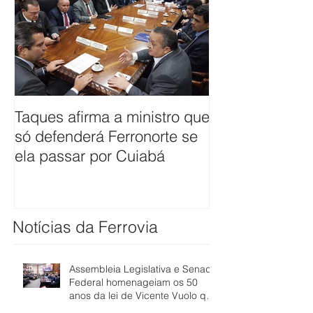
Taques afirma a ministro que
ANTT firma co
só defenderá Ferronorte se
avaliar pleito 
ela passar por Cuiabá
ferrovia até Cu
Notícias da Ferrovia
Assembleia Legislativa e Senado
Federal homenageiam os 50
anos da lei de Vicente Vuolo que
abriu caminho para a ferrovia