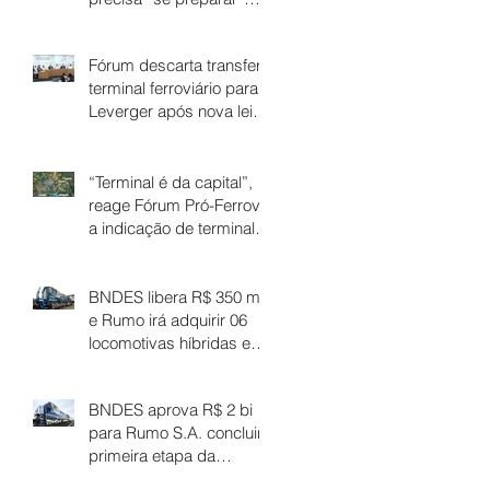
para aproveitar a virada,
diz Vuolo
Fórum descarta transferir
terminal ferroviário para
Leverger após nova lei
de divisa
“Terminal é da capital”,
reage Fórum Pró-Ferrovia
a indicação de terminal
em Santo Antônio de
Leverger
BNDES libera R$ 350 mi,
e Rumo irá adquirir 06
locomotivas híbridas e
160 vagões-tanque
BNDES aprova R$ 2 bi
para Rumo S.A. concluir
primeira etapa da
Ferrovia Estadual