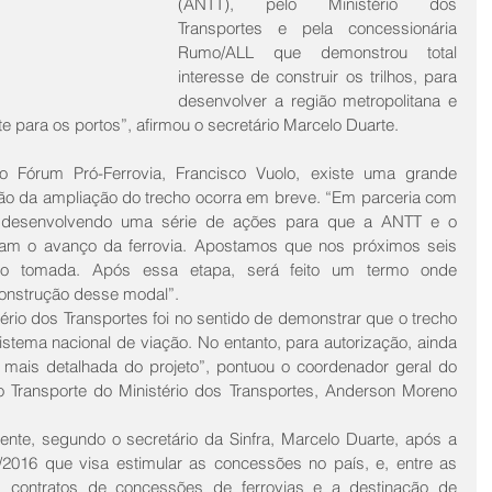
(ANTT), pelo Ministério dos 
Transportes e pela concessionária 
Rumo/ALL que demonstrou total 
interesse de construir os trilhos, para 
desenvolver a região metropolitana e 
e para os portos”, afirmou o secretário Marcelo Duarte.
Fórum Pró-Ferrovia, Francisco Vuolo, existe uma grande 
ção da ampliação do trecho ocorra em breve. “Em parceria com 
desenvolvendo uma série de ações para que a ANTT e o 
ntam o avanço da ferrovia. Apostamos que nos próximos seis 
o tomada. Após essa etapa, será feito um termo onde 
construção desse modal”.
tério dos Transportes foi no sentido de demonstrar que o trecho 
sistema nacional de viação. No entanto, para autorização, ainda 
mais detalhada do projeto”, pontuou o coordenador geral do 
Transporte do Ministério dos Transportes, Anderson Moreno 
nte, segundo o secretário da Sinfra, Marcelo Duarte, após a 
2016 que visa estimular as concessões no país, e, entre as 
 contratos de concessões de ferrovias e a destinação de 