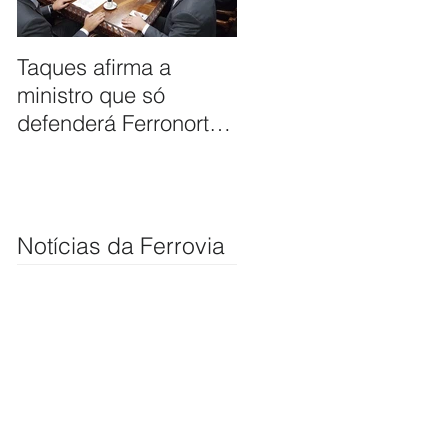
Taques afirma a
ANTT firma
ministro que só
compromisso de
defenderá Ferronorte
avaliar pleito de
se ela passar por
extensão de ferrovia
Cuiabá
até Cuiabá
Notícias da Ferrovia