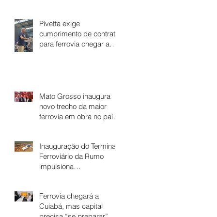
anos da lei de Vicente
Vuolo que abriu caminho
para a ferrovia em Mato
Pivetta exige
Grosso
cumprimento de contrato
para ferrovia chegar a
Cuiabá
Mato Grosso inaugura
novo trecho da maior
ferrovia em obra no país
- Ferrovia Estadual
Senador Vuolo
Inauguração do Terminal
Ferroviário da Rumo
impulsiona
desenvolvimento regional
e fortalece economia de
Ferrovia chegará a
Dom Aquino
Cuiabá, mas capital
precisa “se preparar”