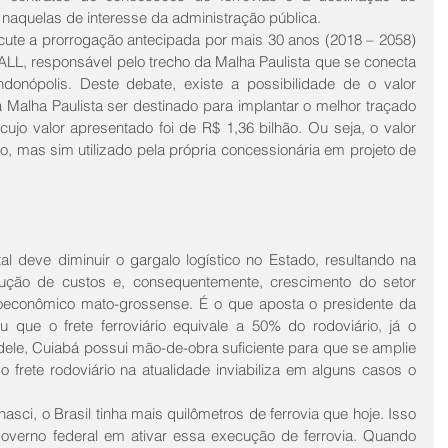
 naquelas de interesse da administração pública.
cute a prorrogação antecipada por mais 30 anos (2018 – 2058) 
, responsável pelo trecho da Malha Paulista que se conecta 
nópolis. Deste debate, existe a possibilidade de o valor 
 Malha Paulista ser destinado para implantar o melhor traçado 
cujo valor apresentado foi de R$ 1,36 bilhão. Ou seja, o valor 
o, mas sim utilizado pela própria concessionária em projeto de 
al deve diminuir o gargalo logístico no Estado, resultando na 
dução de custos e, consequentemente, crescimento do setor 
ioeconômico mato-grossense. É o que aposta o presidente da 
u que o frete ferroviário equivale a 50% do rodoviário, já o 
 dele, Cuiabá possui mão-de-obra suficiente para que se amplie 
o frete rodoviário na atualidade inviabiliza em alguns casos o 
ci, o Brasil tinha mais quilômetros de ferrovia que hoje. Isso 
overno federal em ativar essa execução de ferrovia. Quando 