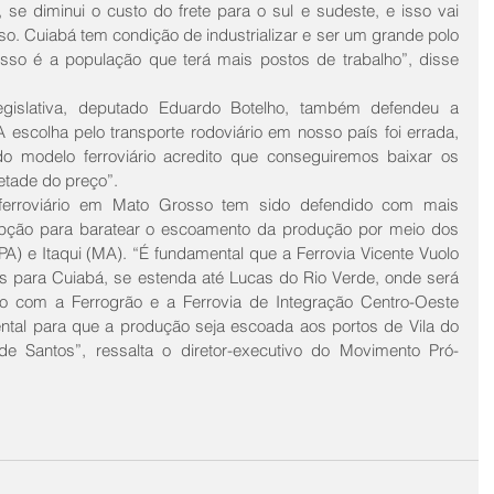
, se diminui o custo do frete para o sul e sudeste, e isso vai 
sso. Cuiabá tem condição de industrializar e ser um grande polo 
so é a população que terá mais postos de trabalho”, disse 
gislativa, deputado Eduardo Botelho, também defendeu a 
A escolha pelo transporte rodoviário em nosso país foi errada, 
 modelo ferroviário acredito que conseguiremos baixar os 
etade do preço”.
ferroviário em Mato Grosso tem sido defendido com mais 
opção para baratear o escoamento da produção por meio dos 
(PA) e Itaqui (MA). “É fundamental que a Ferrovia Vicente Vuolo 
is para Cuiabá, se estenda até Lucas do Rio Verde, onde será 
 com a Ferrogrão e a Ferrovia de Integração Centro-Oeste 
ental para que a produção seja escoada aos portos de Vila do 
e Santos”, ressalta o diretor-executivo do Movimento Pró-