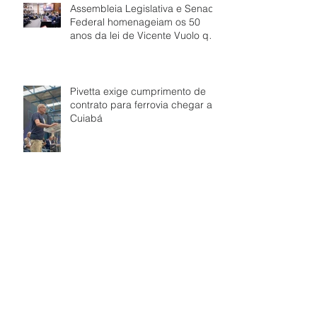
Assembleia Legislativa e Senado
Federal homenageiam os 50
anos da lei de Vicente Vuolo que
abriu caminho para a ferrovia
em Mato Grosso
Pivetta exige cumprimento de
contrato para ferrovia chegar a
Cuiabá
Mato Grosso inaugura novo
trecho da maior ferrovia em obra
no país - Ferrovia Estadual
Senador Vuolo
Inauguração do Terminal
Ferroviário da Rumo impulsiona