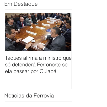
Em Destaque
Taques afirma a ministro que
ANTT firma co
só defenderá Ferronorte se
avaliar pleito 
ela passar por Cuiabá
ferrovia até Cu
Notícias da Ferrovia