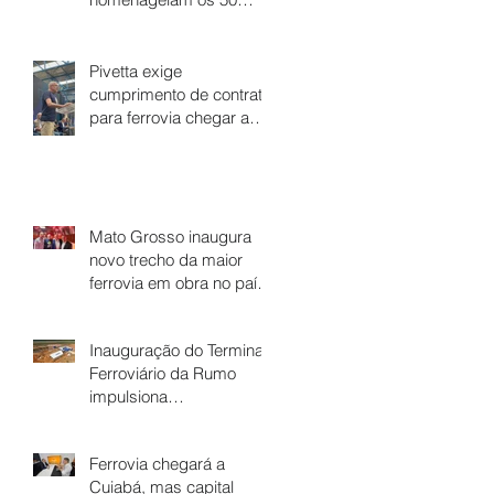
anos da lei de Vicente
Vuolo que abriu caminho
para a ferrovia em Mato
Pivetta exige
Grosso
cumprimento de contrato
para ferrovia chegar a
Cuiabá
Mato Grosso inaugura
novo trecho da maior
ferrovia em obra no país
- Ferrovia Estadual
Senador Vuolo
Inauguração do Terminal
Ferroviário da Rumo
impulsiona
desenvolvimento regional
e fortalece economia de
Ferrovia chegará a
Dom Aquino
Cuiabá, mas capital