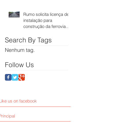
Ferrovia Estadual
Senador Vuolo
Rumo solicita licença de
instalação para
construção da ferrovia
até Cuiabá
Search By Tags
Nenhum tag.
Follow Us
Like us on facebook
Principal