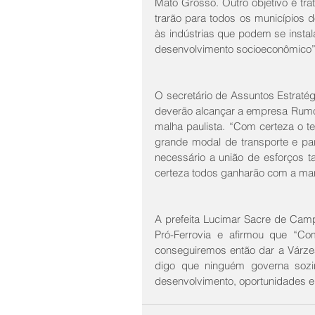
Mato Grosso. Outro objetivo é tra
trarão para todos os municípios 
às indústrias que podem se insta
desenvolvimento socioeconômico”, 
O secretário de Assuntos Estraté
deverão alcançar a empresa Rumo 
malha paulista. “Com certeza o t
grande modal de transporte e para
necessário a união de esforços t
certeza todos ganharão com a ma
A prefeita Lucimar Sacre de Camp
Pró-Ferrovia e afirmou que “Com
conseguiremos então dar a Várze
digo que ninguém governa sozi
desenvolvimento, oportunidades 