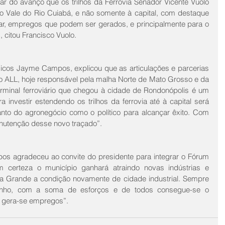
tar do avanço que os trilhos da Ferrovia Senador Vicente Vuolo 
do Vale do Rio Cuiabá, e não somente à capital, com destaque 
lar, empregos que podem ser gerados, e principalmente para o 
citou Francisco Vuolo.
gicos Jayme Campos, explicou que as articulações e parcerias 
ALL, hoje responsável pela malha Norte de Mato Grosso e da 
erminal ferroviário que chegou à cidade de Rondonópolis é um 
 investir estendendo os trilhos da ferrovia até à capital será 
anto do agronegócio como o político para alcançar êxito. Com 
nutenção desse novo traçado”.
os agradeceu ao convite do presidente para integrar o Fórum 
 certeza o município ganhará atraindo novas indústrias e 
a Grande a condição novamente de cidade industrial. Sempre 
nho, com a soma de esforços e de todos consegue-se o 
e gera-se empregos”.