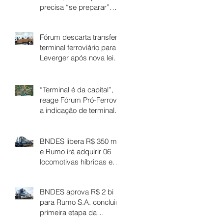
precisa “se preparar”
para aproveitar a virada,
diz Vuolo
Fórum descarta transferir
terminal ferroviário para
Leverger após nova lei
de divisa
“Terminal é da capital”,
reage Fórum Pró-Ferrovia
a indicação de terminal
em Santo Antônio de
Leverger
BNDES libera R$ 350 mi,
e Rumo irá adquirir 06
locomotivas híbridas e
160 vagões-tanque
BNDES aprova R$ 2 bi
para Rumo S.A. concluir
primeira etapa da